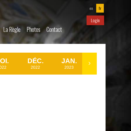
en
fr
Login
La Règle
Photos
Contact
OI.
DÉC.
JAN.
FÉV.
022
2022
2023
2023