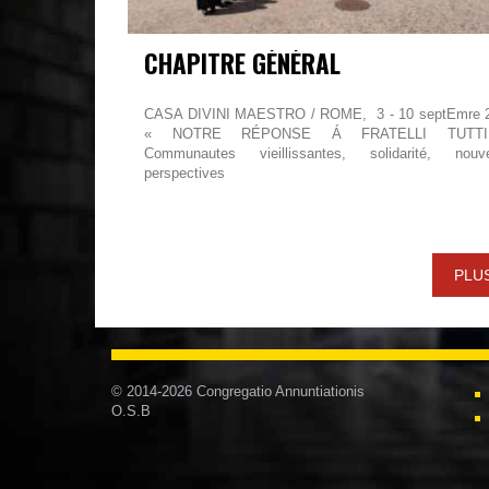
CHAPITRE GÉNÉRAL
CASA DIVINI MAESTRO / ROME, 3 - 10 septEmre 
« NOTRE RÉPONSE Á FRATELLI TUTT
Communautes vieillissantes, solidarité, nouve
perspectives
PLU
© 2014-2026 Congregatio Annuntiationis
O.S.B