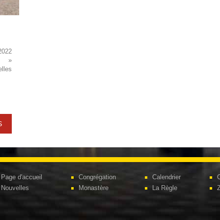
2022
I »
lles
S
Page d'accueil
Congrégation
Calendrier
C
Nouvelles
Monastère
La Règle