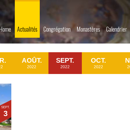
Home
Actualités
Congrégation
Monastères
Calendrier
R.
AOÛT.
SEPT.
OCT.
N
22
2022
2022
2022
2
SEPT.
3