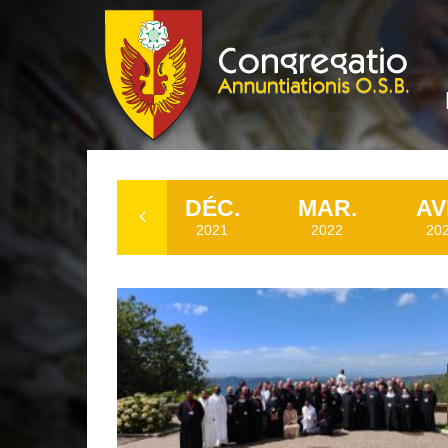
.
NOI.
DÉC.
MAR.
AV
2021
2021
2022
20