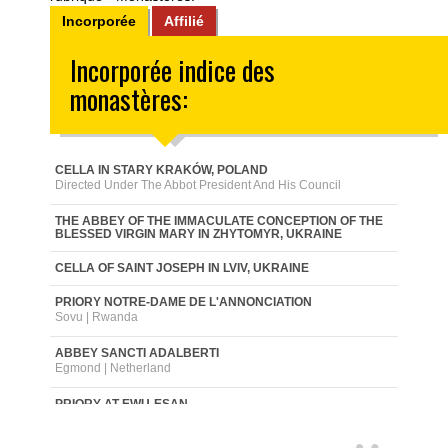
Incorporée
Affilié
Incorporée indice des
monastères:
CELLA IN STARY KRAKÓW, POLAND
Directed Under The Abbot President And His Council
THE ABBEY OF THE IMMACULATE CONCEPTION OF THE
BLESSED VIRGIN MARY IN ZHYTOMYR, UKRAINE
CELLA OF SAINT JOSEPH IN LVIV, UKRAINE
PRIORY NOTRE-DAME DE L'ANNONCIATION
Sovu | Rwanda
ABBEY SANCTI ADALBERTI
Egmond | Netherland
PRIORY AT EWU-ESAN
Ewu-Esan | Nigeria