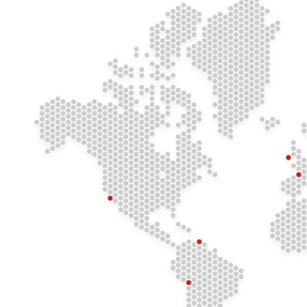
THE BENEDICTINE COMMUNITY OF RESURRECTION IN
CHUCUITO AND NAÑA, PERU
Directed Under The Abbot President And His Council
ABBEY SS. PETRI ET PAULI
Tyniec | Poland
ABBEY NATIVITATIS B.M.V.
Lubiń | Poland
SIMPLE PRIORY DES SS. PIERRE ET PAUL
Gihindamuyaga | Rwanda
CELLA DE KIGUFI
Kigufi | Rwanda
PRIORY TRANSFIGURATIONIS
Sampor | Slovakia
SAINT-ANDREW’S ABBEY
Valyermo, California | U.S.A.
ABBEY OF OUR LADY OF EXILE, MOUNT ST. BENEDICT
Tunapuna, Trinidad | West Indies
PRIORY ANNUNTIATIONIS
Biskupów | Poland