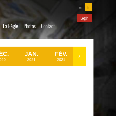
en
fr
Login
La Règle
Photos
Contact
ÉC.
JAN.
FÉV.
MAR.
020
2021
2021
2021