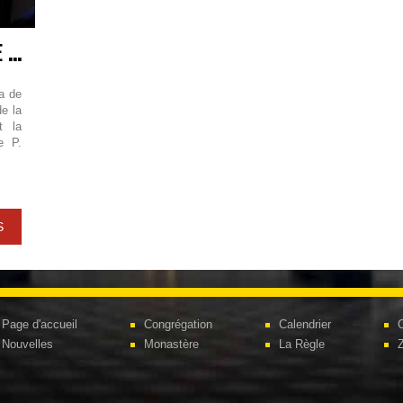
LE CHAPITRE GÉNÉRAL A ÉLU ABBE PRESIDENT
a de
e la
t la
e P.
S
Page d'accueil
Congrégation
Calendrier
C
Nouvelles
Monastère
La Règle