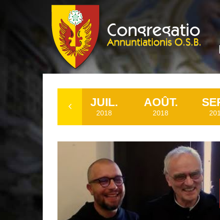
.
MAI
JUIL.
AOÛT.
SE
2018
2018
2018
20