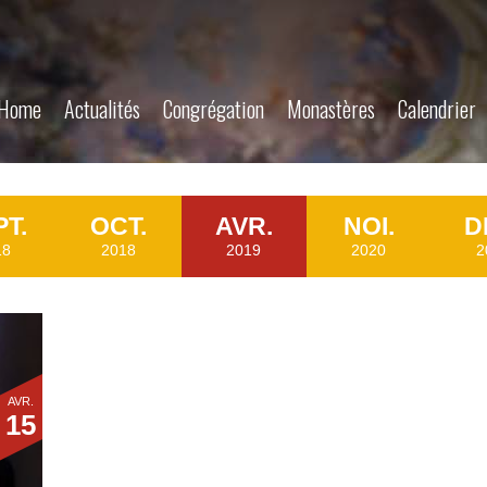
Home
Actualités
Congrégation
Monastères
Calendrier
PT.
OCT.
AVR.
NOI.
D
18
2018
2019
2020
2
AVR.
15