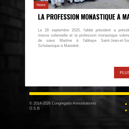
News
Le 29 septembre 2025, l'abbé président a présid
messe solennelle et la profession monastique solenn
de sœur Martine à l'abbaye Saint-Jean-et-Sai
Scholastique à Maredret.
PLU
© 2014-2026 Congregatio Annuntiationis
O.S.B