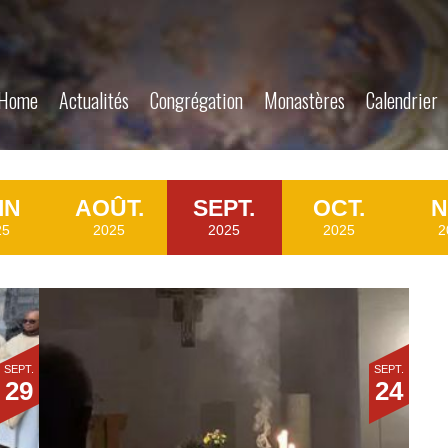
Home
Actualités
Congrégation
Monastères
Calendrier
IN
AOÛT.
SEPT.
OCT.
N
25
2025
2025
2025
2
SEPT.
SEPT.
29
24