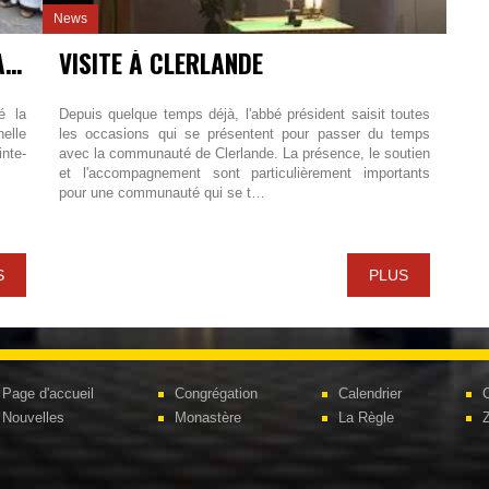
News
LA PROFESSION MONASTIQUE À MAREDRET
VISITE À CLERLANDE
é la
Depuis quelque temps déjà, l'abbé président saisit toutes
elle
les occasions qui se présentent pour passer du temps
nte-
avec la communauté de Clerlande. La présence, le soutien
et l'accompagnement sont particulièrement importants
pour une communauté qui se t…
S
PLUS
Page d'accueil
Congrégation
Calendrier
C
Nouvelles
Monastère
La Règle