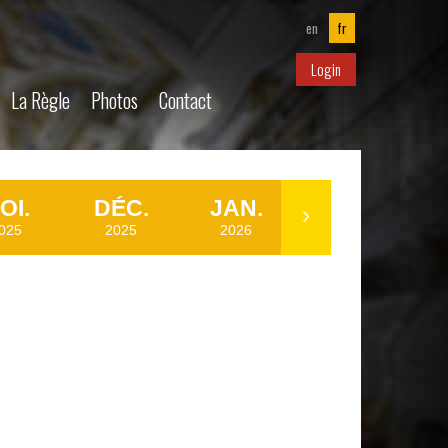
en
fr
Login
La Règle
Photos
Contact
OI.
DÉC.
JAN.
MAR.
025
2025
2026
2026