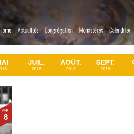
Home
Actualités
Congrégation
Monastères
Calendrier
AI
JUIL.
AOÛT.
SEPT.
018
2018
2018
2018
AVR.
8