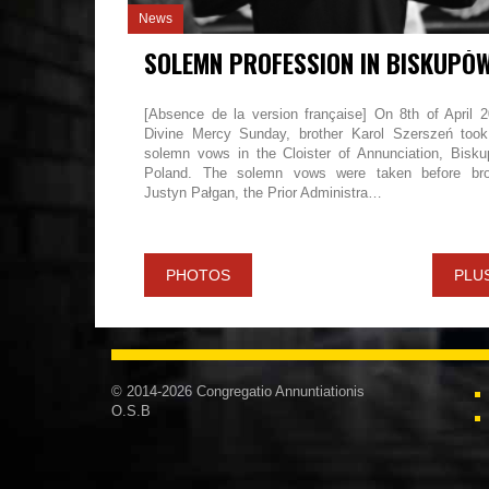
News
SOLEMN PROFESSION IN BISKUPÓ
[Absence de la version française] On 8th of April 2
Divine Mercy Sunday, brother Karol Szerszeń took
solemn vows in the Cloister of Annunciation, Bisku
Poland. The solemn vows were taken before bro
Justyn Pałgan, the Prior Administra…
PHOTOS
PLU
© 2014-2026 Congregatio Annuntiationis
O.S.B