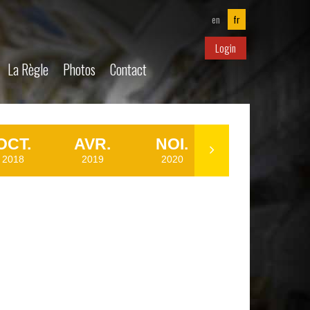
en
fr
Login
La Règle
Photos
Contact
OCT.
AVR.
NOI.
DÉC.
2018
2019
2020
2020