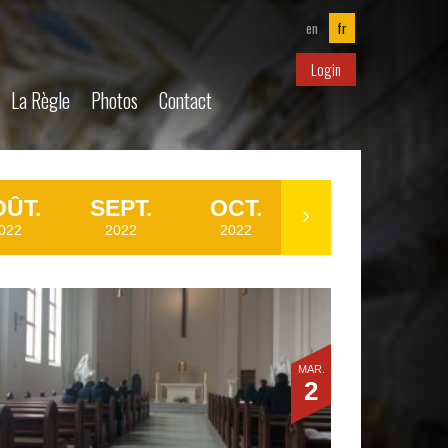
en
fr
Login
La Règle
Photos
Contact
ÛT.
SEPT.
OCT.
NOI.
022
2022
2022
2022
MAR.
2