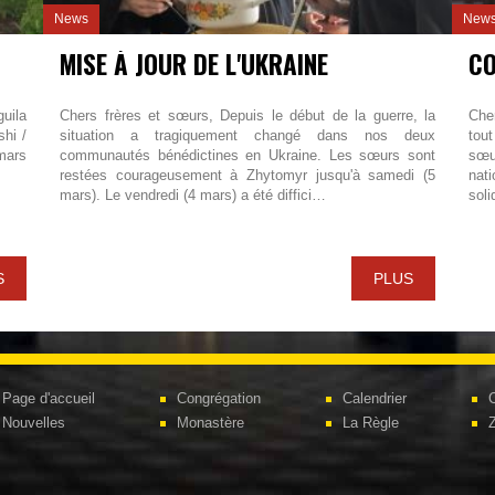
News
New
MISE À JOUR DE L'UKRAINE
uila
Chers frères et sœurs, Depuis le début de la guerre, la
Che
hi /
situation a tragiquement changé dans nos deux
tou
mars
communautés bénédictines en Ukraine. Les sœurs sont
sœu
restées courageusement à Zhytomyr jusqu'à samedi (5
nat
mars). Le vendredi (4 mars) a été diffici…
soli
S
PLUS
Page d'accueil
Congrégation
Calendrier
C
Nouvelles
Monastère
La Règle