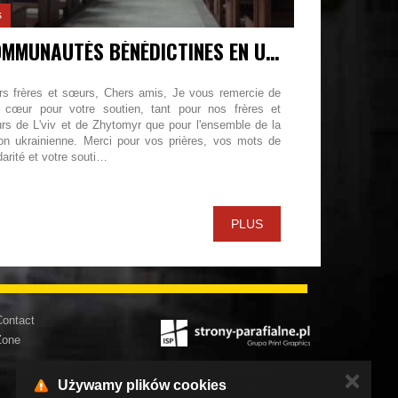
s
COMMUNAUTÉS BÉNÉDICTINES EN UKRAINE
rs frères et sœurs, Chers amis, Je vous remercie de
t cœur pour votre soutien, tant pour nos frères et
rs de L'viv et de Zhytomyr que pour l'ensemble de la
ion ukrainienne. Merci pour vos prières, vos mots de
darité et votre souti…
PLUS
ontact
Zone
✕
Używamy plików cookies