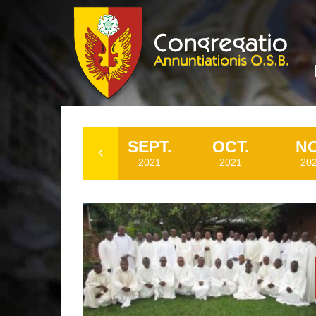
.
AOÛT.
SEPT.
OCT.
NO
2021
2021
2021
20