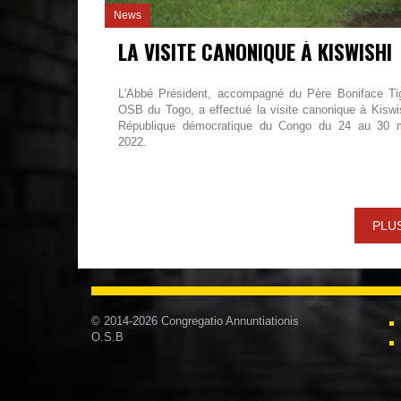
News
LA VISITE CANONIQUE À KISWISHI
L'Abbé Président, accompagné du Père Boniface Tig
OSB du Togo, a effectué la visite canonique à Kiswis
République démocratique du Congo du 24 au 30 
2022.
PLU
© 2014-2026 Congregatio Annuntiationis
O.S.B