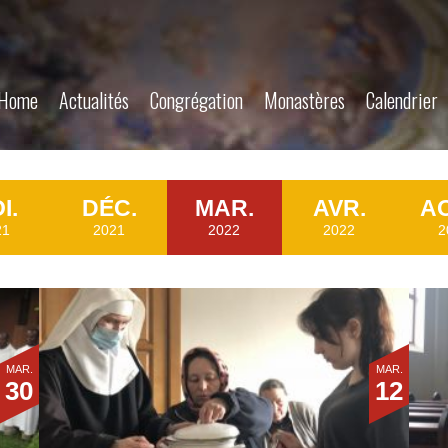
Home
Actualités
Congrégation
Monastères
Calendrier
I.
DÉC.
MAR.
AVR.
AO
21
2021
2022
2022
2
MAR.
MAR.
30
12