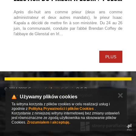
Après dix-huit ans comme prieur (deux ans comme
administrateur et deux autres mandats), le prieur Isaac
Kapala a décidé de mettre fin à son ministère. Du 24 au 26
juin, la communauté, conduite par l'abbé Brendan Coffey de
l'abbaye de Glenstal en Irl…
PLUS
© 2014-2026 Congregatio Annuntiationis O.S.B
✕
Page d'accueil
Congrégation
Używamy plików cookies
Nouvelles
Monastère
Ta witryna korzysta z plików cookies w celu realizacji usług i
Calendrier
Contact
zgodnie z
Polityką Prywatności i plików Cookies
.
Korzystanie z niniejszej witryny internetowej bez zmiany ustawień
La Règle
Zone
jest równoznaczne ze zgodą użytkownika na stosowanie plików
Cookies.
Zrozumiałem i akceptuję.