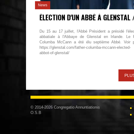
News
Du 15 au 17 juillet, l'Abbé Président a présidé l'éle
abbatiale à l'Abbaye de Glenstal en Irlande. Le 
Columba McCann a été élu septième Abbé. Voir p
https://glenstal.com/father-columba-mccann-elected-
abbot-of-glenstal/
PLU
© 2014-2026 Congregatio Annuntiationis
O.S.B