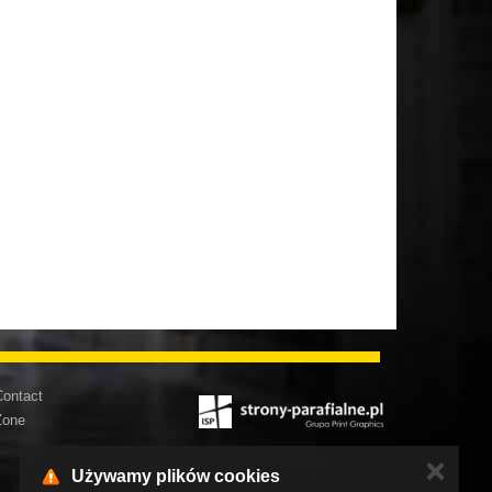
ontact
Zone
✕
Używamy plików cookies