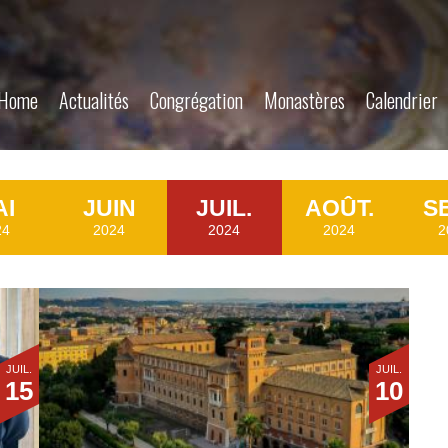
Home
Actualités
Congrégation
Monastères
Calendrier
AI
JUIN
JUIL.
AOÛT.
SE
24
2024
2024
2024
2
JUIL.
JUIL.
15
10