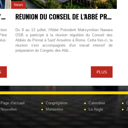
News
ÉLECTION D'UN ABBÉ À GLENSTAL / IRELEAND
RÉUNION DU CONSEIL DE L'ABBÉ PRIMAT À ROME
ction
Du 9 au 13 juillet, l'Abbé Président Maksymilian Nawara
Père
OSB a participé à la réunion régulière du Conseil des
lus:
Abbés du Primat à Sant' Anselmo à Rome. Cette fois-ci, la
réunion s'est accompagnée d'un travail intensif de
préparation du Congrès des Abb…
S
PLUS
Page d'accueil
Congrégation
Calendrier
C
Nouvelles
Monastère
La Règle