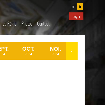
en
fr
Login
La Règle
Photos
Contact
PT.
OCT.
NOI.
DÉC.
024
2024
2024
2024